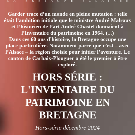
Garder trace d’un monde en pleine mutation : telle
était l’ambition initiale que le ministre André Malraux
et l’historien de l’art André Chastel donnaient à
l’Inventaire du patrimoine en 1964. (...)
Dans ces 60 ans d'histoire, la Bretagne occupe une
place particulière. Notamment parce que c’est – avec
l’Alsace – la région choisie pour initier l’aventure. Le
canton de Carhaix-Plouguer a été le premier à être
exploré.
HORS SÉRIE :
L'INVENTAIRE DU
PATRIMOINE EN
BRETAGNE
Hors-série décembre 2024