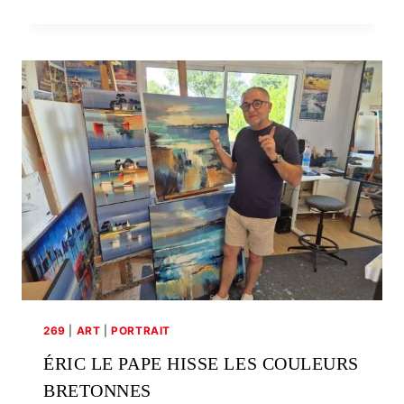
LE
GOUËFFLEC,
ARTISTE
TOUCHE-
À-
TOUT
269
|
ART
|
PORTRAIT
ÉRIC LE PAPE HISSE LES COULEURS
BRETONNES