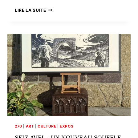
BLEUENN
LIRE LA SUITE
SEVENO,
QUAND
LE
DESIGN
RENCONTRE
LA
BRETAGNE
270
|
ART
|
CULTURE
|
EXPOS
SEIZ AVEL : UN NOUVEAU SOUFFLE