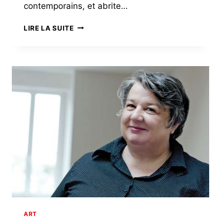
contemporains, et abrite…
FRAÎCHEUR,
LIRE LA SUITE
LUMIÈRE
ET
SONGE
AU
MUSÉE
DÉPARTEMENTAL
BRETON
ART