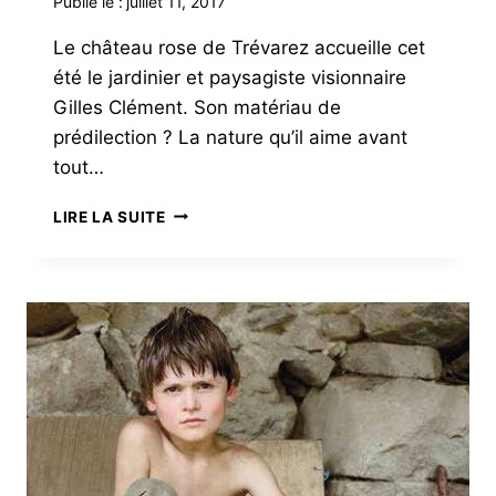
Publié le :
juillet 11, 2017
Le château rose de Trévarez accueille cet
été le jardinier et paysagiste visionnaire
Gilles Clément. Son matériau de
prédilection ? La nature qu’il aime avant
tout…
UN
LIRE LA SUITE
TOUR
DE
JARDIN
AVEC
GILLES
CLÉMENT