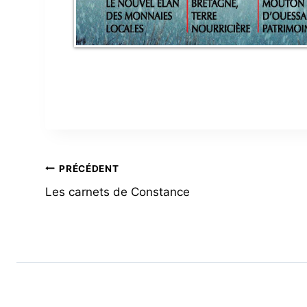
NAVIGATION
PRÉCÉDENT
Les carnets de Constance
DE
L’ARTICLE