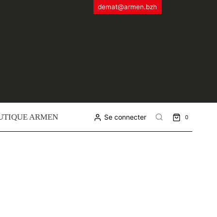
demat@armen.bzh
UTIQUE ARMEN
Se connecter
0