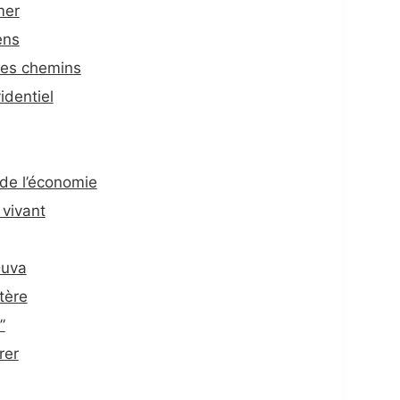
mer
ens
 des chemins
identiel
 de l’économie
vivant
Duva
tère
”
rer