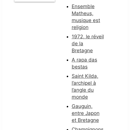
Ensemble
Matheus,
musique est
religion
1972, le réveil
de la
Bretagne
A rapa das
bestas
Saint Kilda,
l’archipel à
l’angle du
monde
Gauguin,
entre Japon
et Bretagne
Champignons