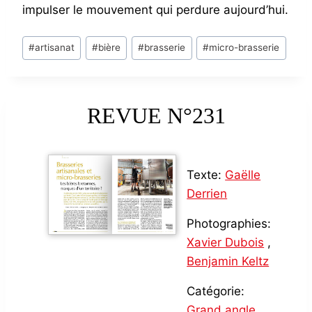
impulser le mouvement qui perdure aujourd’hui.
Post
#
artisanat
#
bière
#
brasserie
#
micro-brasserie
Tags:
REVUE N°231
Texte:
Gaëlle
Derrien
Photographies:
Xavier Dubois
,
Benjamin Keltz
Catégorie:
Grand angle