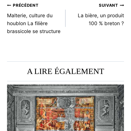
NAVIGATION
PRÉCÉDENT
SUIVANT
Malterie, culture du
La bière, un produit
DE
houblon La filière
100 % breton ?
L’ARTICLE
brassicole se structure
A LIRE ÉGALEMENT