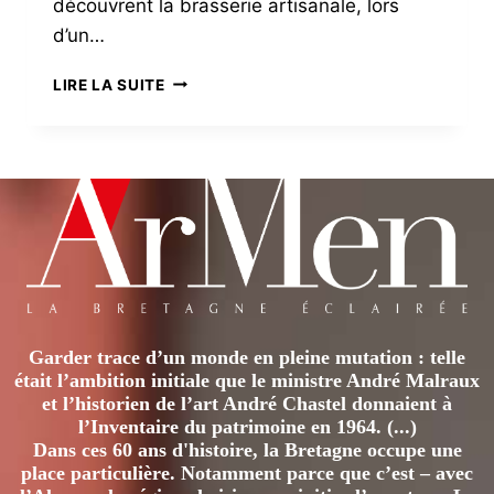
découvrent la brasserie artisanale, lors
d’un…
BRASSERIES
LIRE LA SUITE
ARTISANALES
ET
MICRO-
BRASSERIES
–
LES
BIÈRES
BRETONNES,
MARQUES
D’UN
TERRITOIRE
Garder trace d’un monde en pleine mutation : telle
?
était l’ambition initiale que le ministre André Malraux
et l’historien de l’art André Chastel donnaient à
l’Inventaire du patrimoine en 1964. (...)
Dans ces 60 ans d'histoire, la Bretagne occupe une
place particulière. Notamment parce que c’est – avec