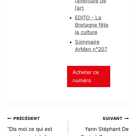
l’aventure de
l’art
EDITO - La
Bretagne fête
la culture
Sommaire
ArMen n°207
Acheter ce
numéro
NAVIGATION
PRÉCÉDENT
SUIVANT
“Dis moi ce qui est
Yann Stéphant De
DE