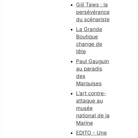
Giil Taws : la
persévérance
du scénariste
La Grande
Boutique
change de
tête
Paul Gauguin
au paradis
des
Marquises
L’art contre-
attaque au
musée
national de la
Marine
EDITO - Une