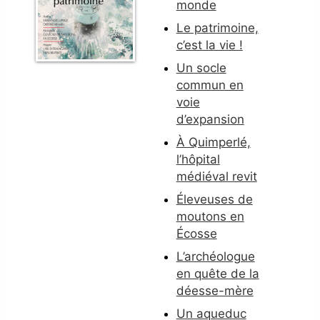
monde
Le patrimoine,
c’est la vie !
Un socle
commun en
voie
d’expansion
À Quimperlé,
l’hôpital
médiéval revit
Éleveuses de
moutons en
Écosse
L’archéologue
en quête de la
déesse-mère
Un aqueduc