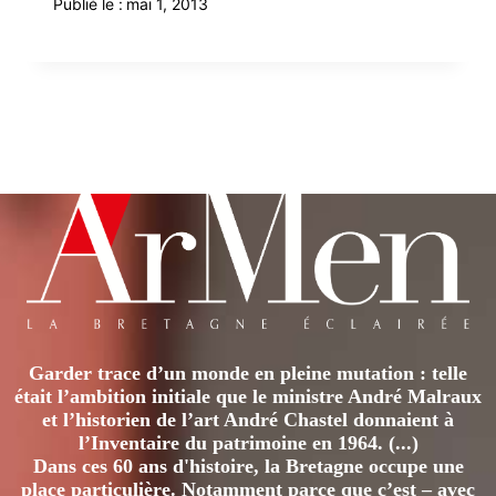
Publié le :
mai 1, 2013
Garder trace d’un monde en pleine mutation : telle
était l’ambition initiale que le ministre André Malraux
et l’historien de l’art André Chastel donnaient à
l’Inventaire du patrimoine en 1964. (...)
Dans ces 60 ans d'histoire, la Bretagne occupe une
place particulière. Notamment parce que c’est – avec