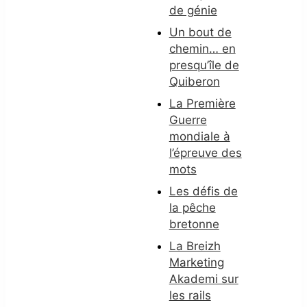
de génie
Un bout de
chemin… en
presqu’île de
Quiberon
La Première
Guerre
mondiale à
l’épreuve des
mots
Les défis de
la pêche
bretonne
La Breizh
Marketing
Akademi sur
les rails