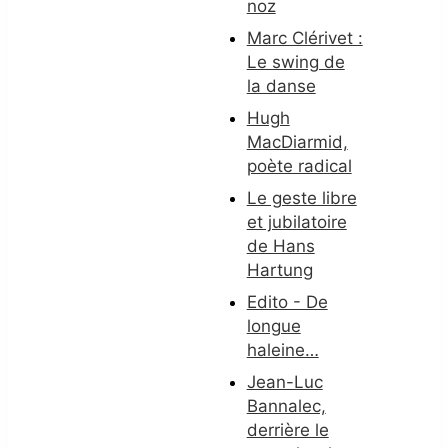
noz
Marc Clérivet :
Le swing de
la danse
Hugh
MacDiarmid,
poète radical
Le geste libre
et jubilatoire
de Hans
Hartung
Edito - De
longue
haleine…
Jean-Luc
Bannalec,
derrière le