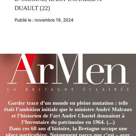
DUAULT (22)
Publié le :
novembre 19, 2024
Garder trace d’un monde en pleine mutation : telle
était l’ambition initiale que le ministre André Malraux
et l’historien de l’art André Chastel donnaient à
l’Inventaire du patrimoine en 1964. (...)
Dans ces 60 ans d'histoire, la Bretagne occupe une
place particulière. Notamment parce que c’est – avec