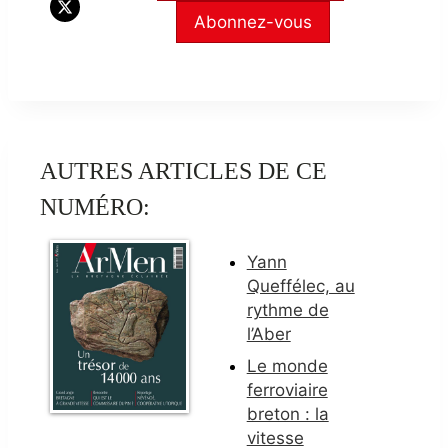
Abonnez-vous
AUTRES ARTICLES DE CE
NUMÉRO:
Yann
Queffélec, au
rythme de
l’Aber
Le monde
ferroviaire
breton : la
vitesse