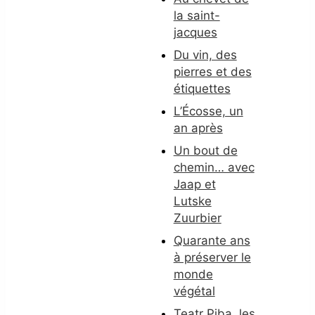
la saint-
jacques
Du vin, des
pierres et des
étiquettes
L’Écosse, un
an après
Un bout de
chemin… avec
Jaap et
Lutske
Zuurbier
Quarante ans
à préserver le
monde
végétal
Teatr Piba, les