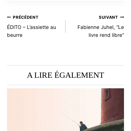
NAVIGATION
PRÉCÉDENT
SUIVANT
ÉDITO – L’assiette au
Fabienne Juhel, “Le
DE
beurre
livre rend libre”
L’ARTICLE
A LIRE ÉGALEMENT