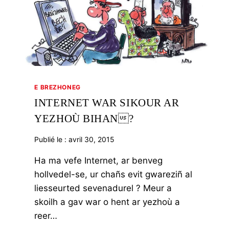
E BREZHONEG
INTERNET WAR SIKOUR AR
YEZHOÙ BIHAN?
Publié le :
avril 30, 2015
Ha ma vefe Internet, ar benveg
hollvedel-se, ur chañs evit gwareziñ al
liesseurted sevenadurel ? Meur a
skoilh a gav war o hent ar yezhoù a
reer…