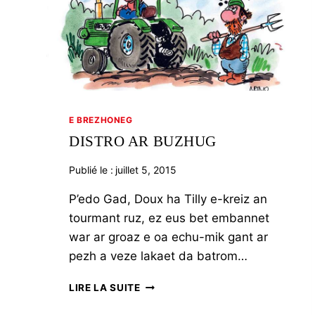
E BREZHONEG
DISTRO AR BUZHUG
Publié le :
juillet 5, 2015
P’edo Gad, Doux ha Tilly e-kreiz an
tourmant ruz, ez eus bet embannet
war ar groaz e oa echu-mik gant ar
pezh a veze lakaet da batrom…
DISTRO
LIRE LA SUITE
AR
BUZHUG