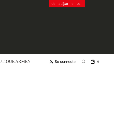
demat@armen.bzh
UTIQUE ARMEN
Se connecter
0