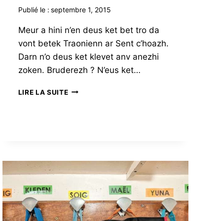
Publié le :
septembre 1, 2015
Meur a hini n’en deus ket bet tro da
vont betek Traonienn ar Sent c’hoazh.
Darn n’o deus ket klevet anv anezhi
zoken. Bruderezh ? N’eus ket…
HOR
LIRE LA SUITE
SENT
KOZH
OC’H
ADSEVEL
AR
VRO