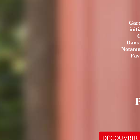
Gard
init
C
Dans 
Notamme
l’a
DÉCOUVRIR