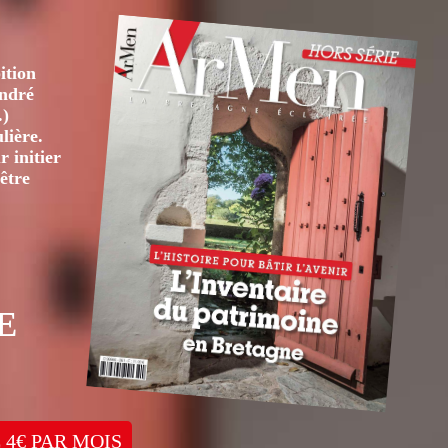
ition
André
.)
lière.
 initier
être
E
 4€ PAR MOIS