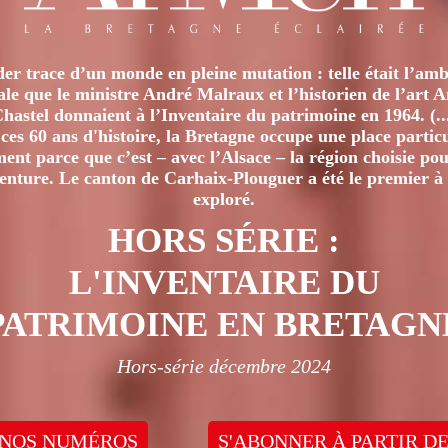
er trace d’un monde en pleine mutation : telle était l’amb
iale que le ministre André Malraux et l’historien de l’art 
hastel donnaient à l’Inventaire du patrimoine en 1964. (..
ces 60 ans d'histoire, la Bretagne occupe une place particu
nt parce que c’est – avec l’Alsace – la région choisie pour
venture. Le canton de Carhaix-Plouguer a été le premier à 
exploré.
HORS SÉRIE :
L'INVENTAIRE DU
PATRIMOINE EN BRETAGN
Hors-série décembre 2024
 NOS NUMÉROS
S'ABONNER À PARTIR DE