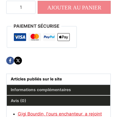
quantité
AJOUTER AU PANIER
de
ArMen
252
PAIEMENT SÉCURISE
Articles publiés sur le site
Informations complémentaires
Avis (0)
Gigi Bourdin, l'ours enchanteur, a rejoint