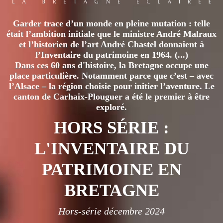
Garder trace d’un monde en pleine mutation : telle
était l’ambition initiale que le ministre André Malraux
et l’historien de l’art André Chastel donnaient à
l’Inventaire du patrimoine en 1964. (...)
Dans ces 60 ans d'histoire, la Bretagne occupe une
place particulière. Notamment parce que c’est – avec
l’Alsace – la région choisie pour initier l’aventure. Le
canton de Carhaix-Plouguer a été le premier à être
exploré.
HORS SÉRIE :
L'INVENTAIRE DU
PATRIMOINE EN
BRETAGNE
Hors-série décembre 2024