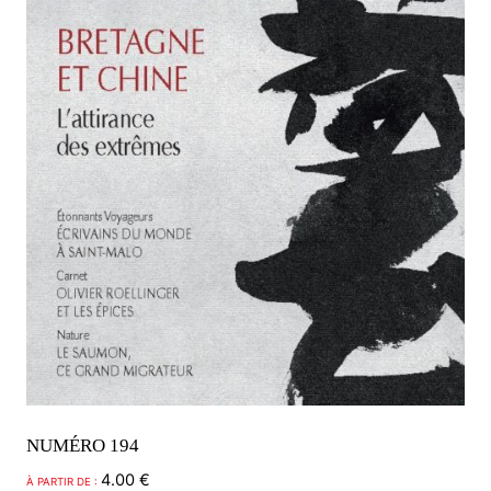
peuvent
être
choisies
sur
la
page
du
produit
NUMÉRO 194
4.00
€
À PARTIR DE :