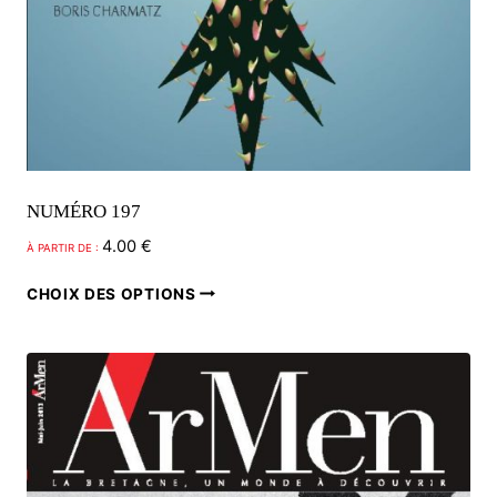
NUMÉRO 197
4.00
€
À PARTIR DE :
Ce
CHOIX DES OPTIONS
produit
a
plusieurs
variations.
Les
options