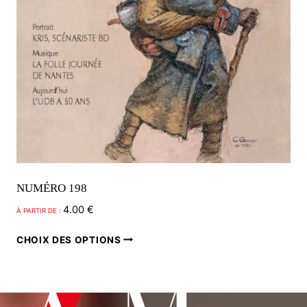
page
du
produit
NUMÉRO 198
4.00
€
À PARTIR DE :
Ce
CHOIX DES OPTIONS
produit
a
plusieurs