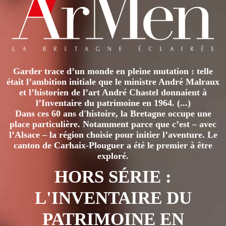
variations.
Les
options
peuvent
être
Garder trace d’un monde en pleine mutation : telle
choisies
était l’ambition initiale que le ministre André Malraux
sur
et l’historien de l’art André Chastel donnaient à
la
l’Inventaire du patrimoine en 1964. (...)
page
Dans ces 60 ans d'histoire, la Bretagne occupe une
place particulière. Notamment parce que c’est – avec
du
l’Alsace – la région choisie pour initier l’aventure. Le
produit
canton de Carhaix-Plouguer a été le premier à être
exploré.
HORS SÉRIE :
L'INVENTAIRE DU
PATRIMOINE EN