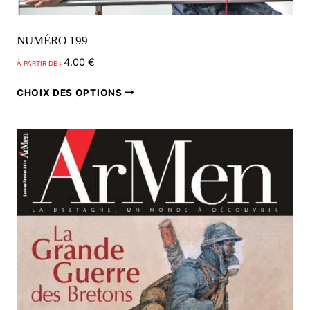
NUMÉRO 199
4.00
€
À PARTIR DE :
Ce
CHOIX DES OPTIONS
produit
a
plusieurs
variations.
Les
options
peuvent
être
choisies
sur
la