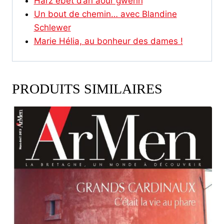
Harz ebet d’an aour gwenn
Un bout de chemin… avec Blandine
Schlewer
Marie Hélia, au bonheur des dames !
PRODUITS SIMILAIRES