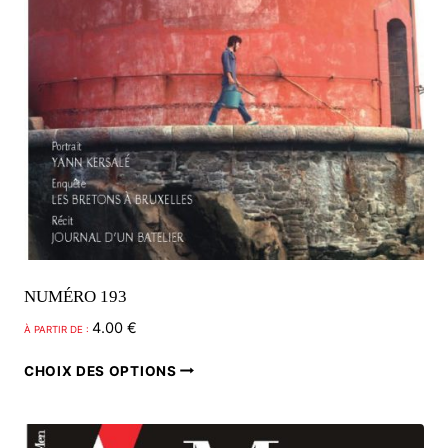
NUMÉRO 193
4.00
€
À PARTIR DE :
Ce
CHOIX DES OPTIONS
produit
a