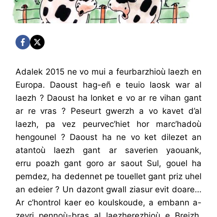
Adalek 2015 ne vo mui a feurbarzhioù laezh en
Europa. Daoust hag-eñ e teuio laosk war al
laezh ? Daoust ha lonket e vo ar re vihan gant
ar re vras ? Peseurt gwerzh a vo kavet d’al
laezh, pa vez peurvec’hiet hor marc’hadoù
hengounel ? Daoust ha ne vo ket dilezet an
atantoù laezh gant ar saverien yaouank,
erru poazh gant goro ar saout Sul, gouel ha
pemdez, ha dedennet pe touellet gant priz uhel
an edeier ? Un dazont gwall ziasur evit doare…
Ar c’hontrol kaer eo koulskoude, a embann a-
zevri pennoù-bras al laezherezhioù e Breizh,