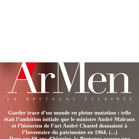
Garder trace d’un monde en pleine mutation : telle
était l’ambition initiale que le ministre André Malraux
et l’historien de l’art André Chastel donnaient à
l’Inventaire du patrimoine en 1964. (...)
Dans ces 60 ans d'histoire, la Bretagne occupe une