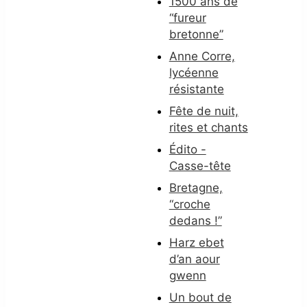
1500 ans de
“fureur
bretonne”
Anne Corre,
lycéenne
résistante
Fête de nuit,
rites et chants
Édito -
Casse-tête
Bretagne,
“croche
dedans !”
Harz ebet
d’an aour
gwenn
Un bout de