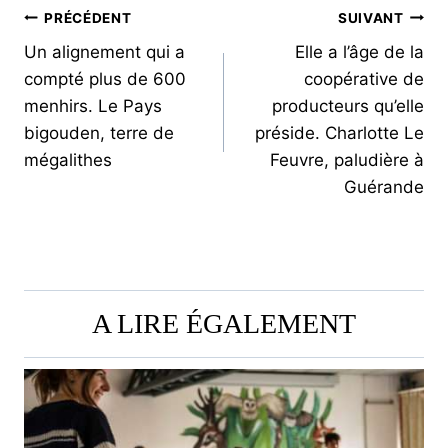
NAVIGATION
PRÉCÉDENT
SUIVANT
Un alignement qui a
Elle a l’âge de la
DE
compté plus de 600
coopérative de
L’ARTICLE
menhirs. Le Pays
producteurs qu’elle
bigouden, terre de
préside. Charlotte Le
mégalithes
Feuvre, paludière à
Guérande
A LIRE ÉGALEMENT