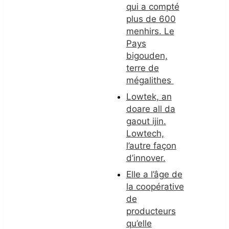
qui a compté
plus de 600
menhirs. Le
Pays
bigouden,
terre de
mégalithes
Lowtek, an
doare all da
gaout ijin.
Lowtech,
l’autre façon
d’innover.
Elle a l’âge de
la coopérative
de
producteurs
qu’elle