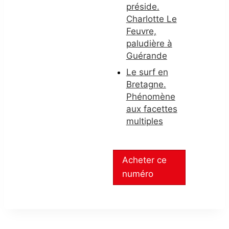
préside.
Charlotte Le
Feuvre,
paludière à
Guérande
Le surf en
Bretagne.
Phénomène
aux facettes
multiples
Acheter ce
numéro