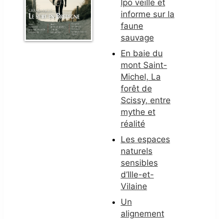
lpo veille et
informe sur la
faune
sauvage
En baie du
mont Saint-
Michel, La
forêt de
Scissy, entre
mythe et
réalité
Les espaces
naturels
sensibles
d’Ille-et-
Vilaine
Un
alignement