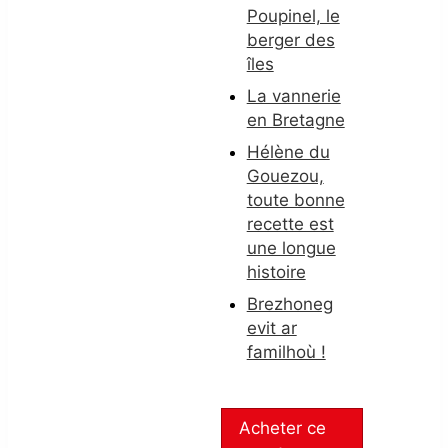
Poupinel, le
berger des
îles
La vannerie
en Bretagne
Hélène du
Gouezou,
toute bonne
recette est
une longue
histoire
Brezhoneg
evit ar
familhoù !
Acheter ce