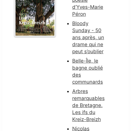
poésie
d’Yves-Marie
Péron
Bloody
Sunday - 50
ans après, un
drame qui ne
peut s’oublier
Belle-Île, le
bagne oublié
des
communards
Arbres
remarquables
de Bretagne.
Les ifs du
Kreiz-Breizh
Nicolas