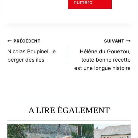
numéro
NAVIGATION
PRÉCÉDENT
SUIVANT
Nicolas Poupinel, le
Hélène du Gouezou,
DE
berger des îles
toute bonne recette
L’ARTICLE
est une longue histoire
A LIRE ÉGALEMENT