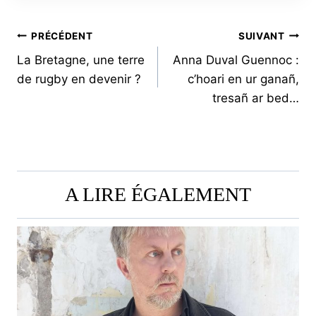
NAVIGATION
PRÉCÉDENT
SUIVANT
La Bretagne, une terre
Anna Duval Guennoc :
DE
de rugby en devenir ?
c’hoari en ur ganañ,
L’ARTICLE
tresañ ar bed…
A LIRE ÉGALEMENT