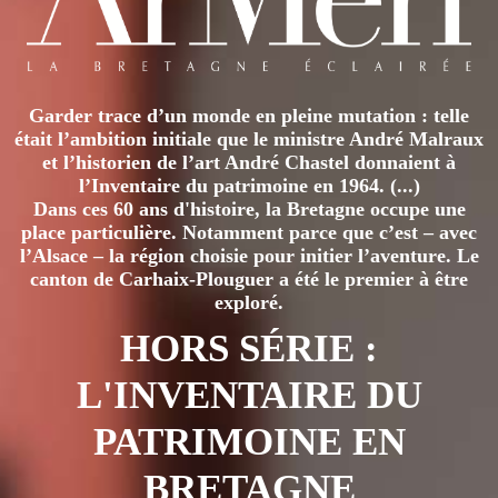
Garder trace d’un monde en pleine mutation : telle
était l’ambition initiale que le ministre André Malraux
et l’historien de l’art André Chastel donnaient à
l’Inventaire du patrimoine en 1964. (...)
Dans ces 60 ans d'histoire, la Bretagne occupe une
place particulière. Notamment parce que c’est – avec
l’Alsace – la région choisie pour initier l’aventure. Le
canton de Carhaix-Plouguer a été le premier à être
exploré.
HORS SÉRIE :
L'INVENTAIRE DU
PATRIMOINE EN
BRETAGNE