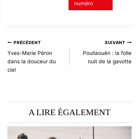
numéro
NAVIGATION
PRÉCÉDENT
SUIVANT
Yves-Marie Péron
Poullaouën : la folle
DE
dans la douceur du
nuit de la gavotte
L’ARTICLE
ciel
A LIRE ÉGALEMENT