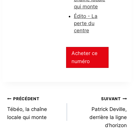
qui monte
Édito - La
perte du
centre
Acheter ce
numéro
NAVIGATION
PRÉCÉDENT
SUIVANT
Tébéo, la chaîne
Patrick Deville,
DE
locale qui monte
derrière la ligne
L’ARTICLE
d’horizon