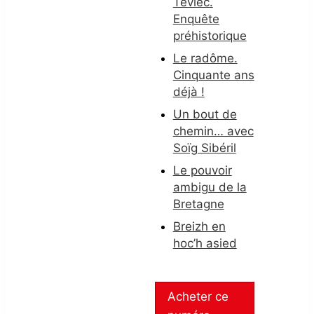
Téviec.
Enquête
préhistorique
Le radôme.
Cinquante ans
déjà !
Un bout de
chemin… avec
Soïg Sibéril
Le pouvoir
ambigu de la
Bretagne
Breizh en
hoc’h asied
Acheter ce