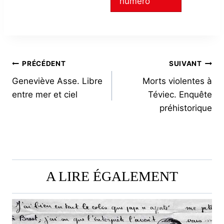
numéro
NAVIGATION
PRÉCÉDENT
SUIVANT
Geneviève Asse. Libre
Morts violentes à
DE
entre mer et ciel
Téviec. Enquête
L’ARTICLE
préhistorique
A LIRE ÉGALEMENT