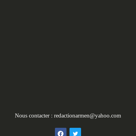
HORS SÉRIE :
L'INVENTAIRE DU
PATRIMOINE EN BRET
Nous contacter :
redactionarmen@yahoo.com