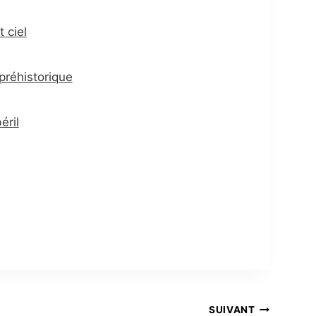
 ciel
préhistorique
éril
SUIVANT