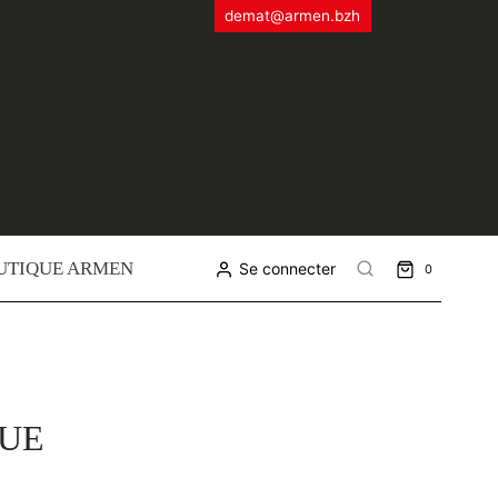
demat@armen.bzh
UTIQUE ARMEN
Se connecter
0
QUE