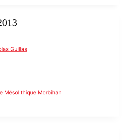
2013
olas Guillas
ie
Mésolithique
Morbihan