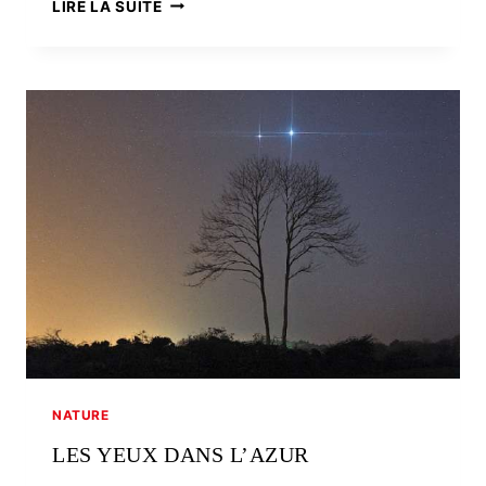
LES
LIRE LA SUITE
LANDES,
RICHESSES
DE
LA
PAUVRETÉ
NATURE
LES YEUX DANS L’AZUR