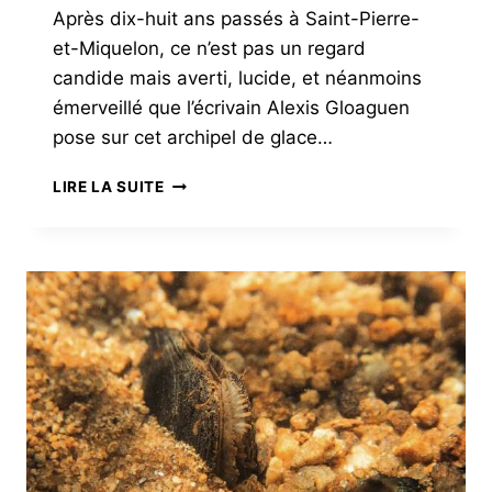
Après dix-huit ans passés à Saint-Pierre-
et-Miquelon, ce n’est pas un regard
candide mais averti, lucide, et néanmoins
émerveillé que l’écrivain Alexis Gloaguen
pose sur cet archipel de glace…
SAINT-
LIRE LA SUITE
PIERRE-
ET-
MIQUELON,
SI
LE
TEMPS
LE
PERMET…