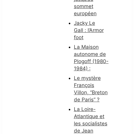
sommet
européen
Jacky Le
Gall : l’Armor
foot
La Maison
autonome de
Plogoff (1980-
1984) :
Le mystère
François
Villon, “Breton
de Paris” ?
La Loire-
Atlantique et
les socialistes
de Jean