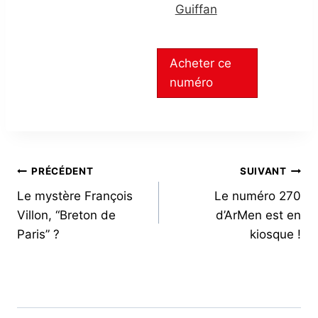
Guiffan
Acheter ce
numéro
NAVIGATION
PRÉCÉDENT
SUIVANT
Le mystère François
Le numéro 270
DE
Villon, “Breton de
d’ArMen est en
L’ARTICLE
Paris” ?
kiosque !