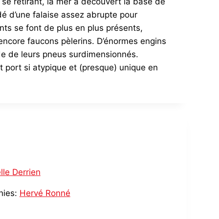
 se retirant, la mer a découvert la base de
rdé d’une falaise assez abrupte pour
ts se font de plus en plus présents,
 encore faucons pèlerins. D’énormes engins
ide de leurs pneus surdimensionnés.
t port si atypique et (presque) unique en
lle Derrien
hies:
Hervé Ronné