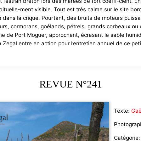
l’estran breton lors des marées de fort coeffi-cient. En
ituelle-ment visible. Tout est très calme sur le site bo
dans la crique. Pourtant, des bruits de moteurs puissan
heurs, cormorans, goélands, pétrels, grands corbeaux ou
nne de Port Moguer, approchent, écrasant le sable hum
Zegal entre en action pour l’entretien annuel de ce peti
REVUE N°241
Texte:
Gaë
Photograp
Catégorie: