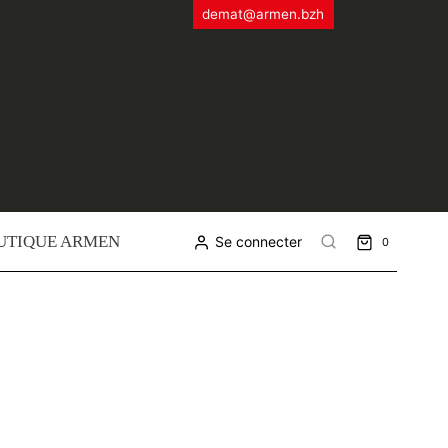
demat@armen.bzh
UTIQUE ARMEN
Se connecter
0