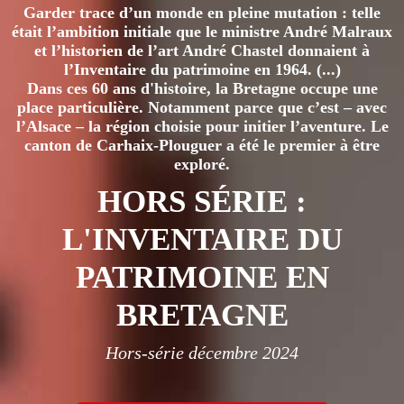
Garder trace d’un monde en pleine mutation : telle
était l’ambition initiale que le ministre André Malraux
et l’historien de l’art André Chastel donnaient à
l’Inventaire du patrimoine en 1964. (...)
Dans ces 60 ans d'histoire, la Bretagne occupe une
place particulière. Notamment parce que c’est – avec
l’Alsace – la région choisie pour initier l’aventure. Le
canton de Carhaix-Plouguer a été le premier à être
exploré.
HORS SÉRIE :
L'INVENTAIRE DU
PATRIMOINE EN
BRETAGNE
Hors-série décembre 2024