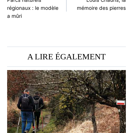
Parcs naturels
Louis Chauris, la
DE
régionaux : le modèle
mémoire des pierres
L’ARTICLE
a mûri
A LIRE ÉGALEMENT