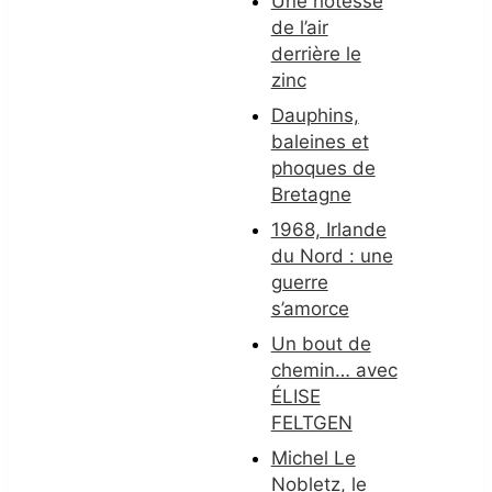
Une hôtesse
de l’air
derrière le
zinc
Dauphins,
baleines et
phoques de
Bretagne
1968, Irlande
du Nord : une
guerre
s’amorce
Un bout de
chemin… avec
ÉLISE
FELTGEN
Michel Le
Nobletz, le