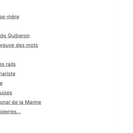
sse-mère
 de Quiberon
épreuve des mots
s rails
nariste
e
uises
onal de la Marine
 pierres…