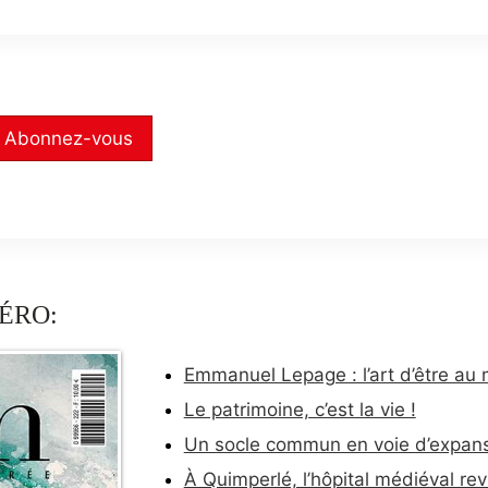
Abonnez-vous
ÉRO:
Emmanuel Lepage : l’art d’être au
Le patrimoine, c’est la vie !
Un socle commun en voie d’expan
À Quimperlé, l’hôpital médiéval rev