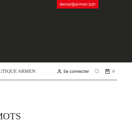
demat@armen.bzh
UTIQUE ARMEN
Se connecter
0
MOTS