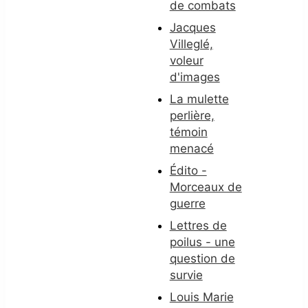
de combats
Jacques
Villeglé,
voleur
d'images
La mulette
perlière,
témoin
menacé
Édito -
Morceaux de
guerre
Lettres de
poilus - une
question de
survie
Louis Marie