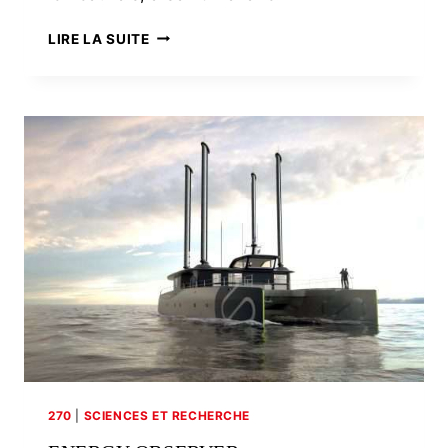
SAINT-
LIRE LA SUITE
NAZAIRE,
UN
VIEUX
LIBERTY
SHIP
DANS
L’AVENTURE
TECHNOLOGIQUE
DES
MÉTHANIERS
270
|
SCIENCES ET RECHERCHE