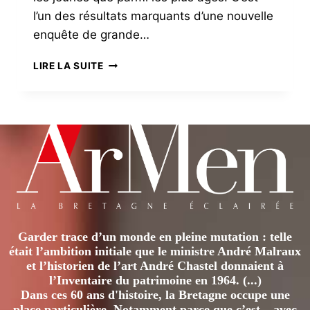
l’un des résultats marquants d’une nouvelle
enquête de grande…
LANGUES
LIRE LA SUITE
DE
BRETAGNE
:
LES
SURPRISES
DU
NOUVEAU
SONDAGE
Garder trace d’un monde en pleine mutation : telle
était l’ambition initiale que le ministre André Malraux
et l’historien de l’art André Chastel donnaient à
l’Inventaire du patrimoine en 1964. (...)
Dans ces 60 ans d'histoire, la Bretagne occupe une
place particulière. Notamment parce que c’est – avec