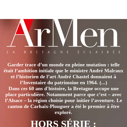
produit
a
plusieurs
variations.
Les
options
peuvent
être
Garder trace d’un monde en pleine mutation : telle
choisies
était l’ambition initiale que le ministre André Malraux
sur
et l’historien de l’art André Chastel donnaient à
la
l’Inventaire du patrimoine en 1964. (...)
page
Dans ces 60 ans d'histoire, la Bretagne occupe une
place particulière. Notamment parce que c’est – avec
du
l’Alsace – la région choisie pour initier l’aventure. Le
produit
canton de Carhaix-Plouguer a été le premier à être
exploré.
HORS SÉRIE :