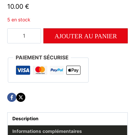
10.00
€
5 en stock
quantité
AJOUTER AU PANIER
de
Numéro
85
PAIEMENT SÉCURISE
Description
Informations complémentaires