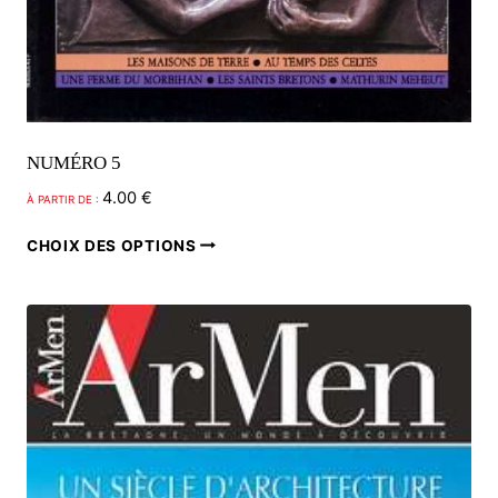
NUMÉRO 5
4.00
€
À PARTIR DE :
Ce
CHOIX DES OPTIONS
produit
a
plusieurs
variations.
Les
options
peuvent
être