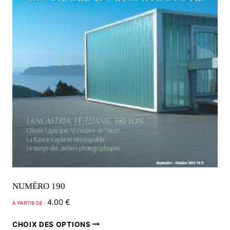
choisies
sur
la
page
du
produit
NUMÉRO 190
4.00
€
À PARTIR DE :
Ce
CHOIX DES OPTIONS