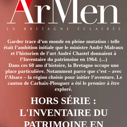
variations.
Les
options
peuvent
être
Garder trace d’un monde en pleine mutation : telle
choisies
était l’ambition initiale que le ministre André Malraux
sur
et l’historien de l’art André Chastel donnaient à
la
l’Inventaire du patrimoine en 1964. (...)
page
Dans ces 60 ans d'histoire, la Bretagne occupe une
place particulière. Notamment parce que c’est – avec
du
l’Alsace – la région choisie pour initier l’aventure. Le
produit
canton de Carhaix-Plouguer a été le premier à être
exploré.
HORS SÉRIE :
L'INVENTAIRE DU
PATRIMOINE EN