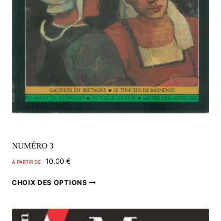
NUMÉRO 3
10.00
€
À PARTIR DE :
Ce
CHOIX DES OPTIONS
produit
a