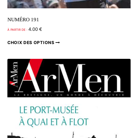
NUMÉRO 191
4.00
€
À PARTIR DE :
Ce
CHOIX DES OPTIONS
produit
a
plusieurs
variations.
Les
options
peuvent
être
choisies
sur
la