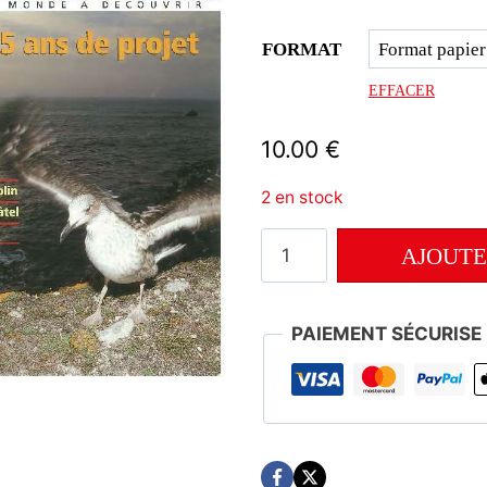
FORMAT
EFFACER
10.00
€
2 en stock
quantité
AJOUTE
de
Numéro
PANI
140
PAIEMENT SÉCURISE