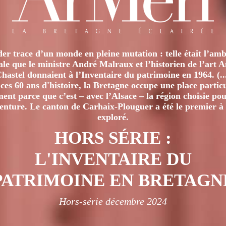
options
options
peuvent
peuvent
être
être
choisies
choisies
er trace d’un monde en pleine mutation : telle était l’amb
sur
sur
iale que le ministre André Malraux et l’historien de l’art 
la
la
hastel donnaient à l’Inventaire du patrimoine en 1964. (..
page
page
ces 60 ans d'histoire, la Bretagne occupe une place particu
nt parce que c’est – avec l’Alsace – la région choisie pour
du
du
venture. Le canton de Carhaix-Plouguer a été le premier à 
produit
produit
exploré.
HORS SÉRIE :
L'INVENTAIRE DU
PATRIMOINE EN BRETAGN
Hors-série décembre 2024