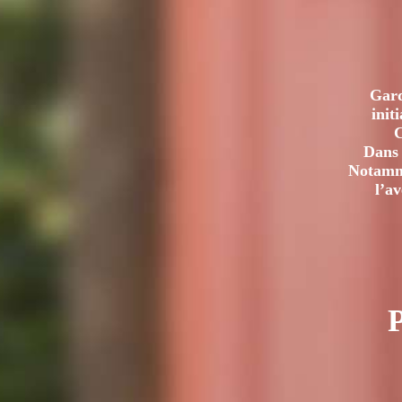
Gard
init
C
Dans 
Notamme
l’a