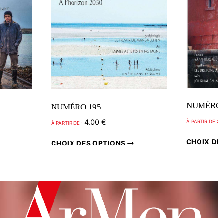
NUMÉRO
NUMÉRO 195
4.00
€
À PARTIR DE 
À PARTIR DE :
Ce
Ce
CHOIX D
CHOIX DES OPTIONS
produit
produit
a
a
plusieurs
plusieurs
variations.
variations.
Les
Les