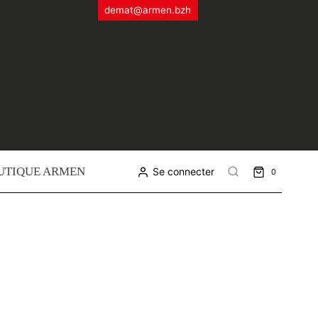
demat@armen.bzh
UTIQUE ARMEN
Se connecter
0