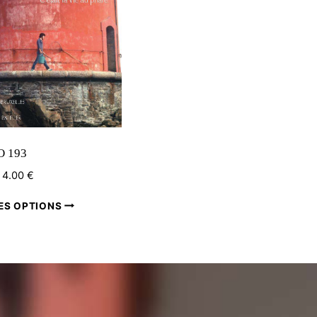
 193
4.00
€
:
Ce
ES OPTIONS
produit
a
plusieurs
variations.
Les