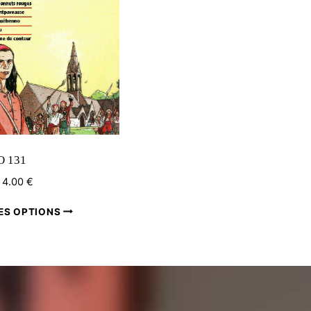
 131
4.00
€
:
Ce
ES OPTIONS
produit
a
plusieurs
variations.
Les