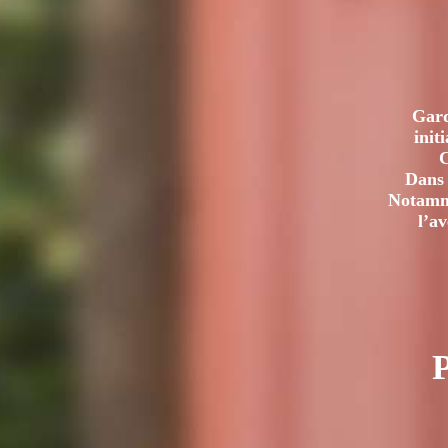
Gard
init
C
Dans 
Notamme
l’a