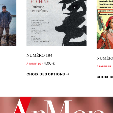
NUMÉRO 194
NUMÉRO
4.00
€
À PARTIR DE :
À PARTIR DE 
Ce
Ce
CHOIX DES OPTIONS
CHOIX D
produit
produit
a
a
plusieurs
plusieurs
variations.
variations.
Les
Les