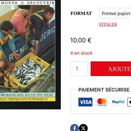
FORMAT
EFFACER
10.00
€
4 en stock
quantité
AJOUTE
de
Numéro
PANI
12
PAIEMENT SÉCURISE