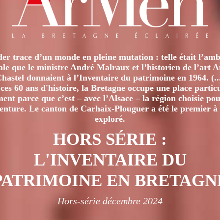
options
options
peuvent
peuvent
être
être
choisies
choisies
sur
sur
er trace d’un monde en pleine mutation : telle était l’amb
iale que le ministre André Malraux et l’historien de l’art 
la
la
hastel donnaient à l’Inventaire du patrimoine en 1964. (..
page
page
ces 60 ans d'histoire, la Bretagne occupe une place particu
du
du
nt parce que c’est – avec l’Alsace – la région choisie pour
venture. Le canton de Carhaix-Plouguer a été le premier à 
produit
produit
exploré.
HORS SÉRIE :
L'INVENTAIRE DU
PATRIMOINE EN BRETAGN
Hors-série décembre 2024