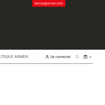
demat@armen.bzh
UTIQUE ARMEN
Se connecter
0