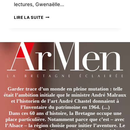
lectures, Gwenaëlle…
LETTRES
LIRE LA SUITE
DE
POILUS
–
UNE
QUESTION
DE
SURVIE
Garder trace d’un monde en pleine mutation : telle
était l’ambition initiale que le ministre André Malraux
et l’historien de l’art André Chastel donnaient à
l’Inventaire du patrimoine en 1964. (...)
Dans ces 60 ans d'histoire, la Bretagne occupe une
place particulière. Notamment parce que c’est – avec
l’Alsace – la région choisie pour initier l’aventure. Le