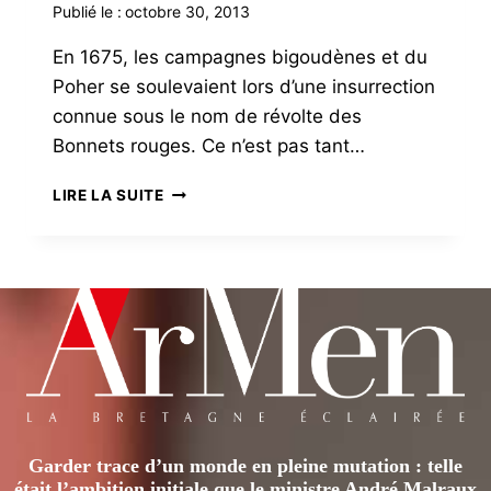
Publié le :
octobre 30, 2013
En 1675, les campagnes bigoudènes et du
Poher se soulevaient lors d’une insurrection
connue sous le nom de révolte des
Bonnets rouges. Ce n’est pas tant…
LA
LIRE LA SUITE
RÉVOLTE
DES
BONNETS
ROUGES
Garder trace d’un monde en pleine mutation : telle
était l’ambition initiale que le ministre André Malraux