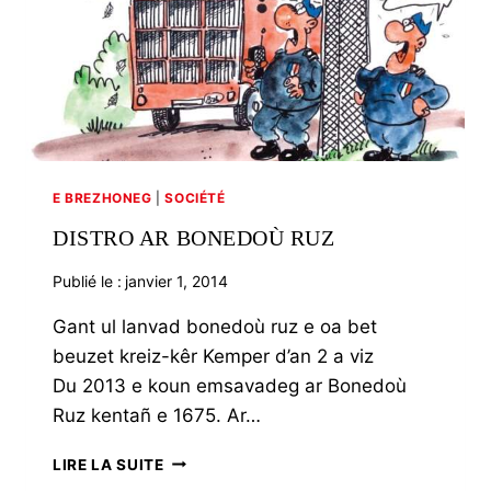
E BREZHONEG
|
SOCIÉTÉ
DISTRO AR BONEDOÙ RUZ
Publié le :
janvier 1, 2014
Gant ul lanvad bonedoù ruz e oa bet
beuzet kreiz-kêr Kemper d’an 2 a viz
Du 2013 e koun emsavadeg ar Bonedoù
Ruz kentañ e 1675. Ar…
DISTRO
LIRE LA SUITE
AR