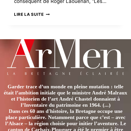
conséquent de Roger Laouénan, “Les…
ÉDITO
LIRE LA SUITE
–
MORCEAUX
DE
GUERRE
Garder trace d’un monde en pleine mutation : telle
était l’ambition initiale que le ministre André Malraux
et l’historien de l’art André Chastel donnaient à
l’Inventaire du patrimoine en 1964. (...)
Dans ces 60 ans d'histoire, la Bretagne occupe une
place particulière. Notamment parce que c’est – avec
l’Alsace – la région choisie pour initier l’aventure. Le
canton de Carhaix-Plouguer a été le premier à être