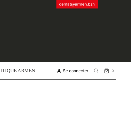
demat@armen.bzh
UTIQUE ARMEN
Se connecter
0