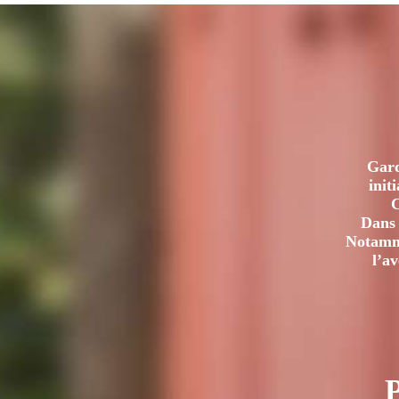
Gard
init
C
Dans 
Notamme
l’a