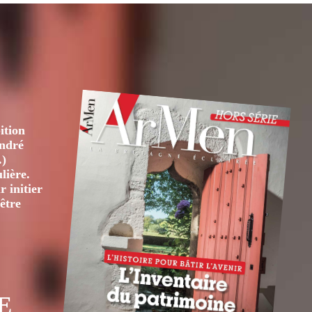
ition
André
.)
lière.
 initier
être
E