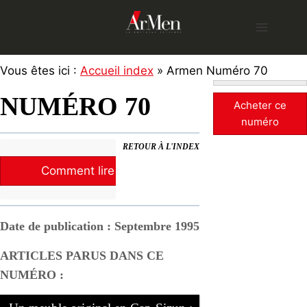
Skip
to
content
Vous êtes ici :
Accueil index
» Armen Numéro 70
NUMÉRO 70
Acheter ce
numéro
RETOUR À L'INDEX
Comment lire la revue ?
Date de publication : Septembre 1995
ARTICLES PARUS DANS CE
NUMÉRO :