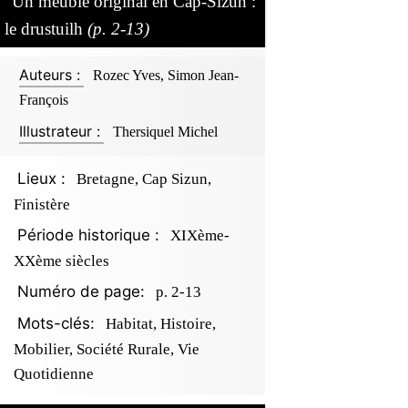
Un meuble original en Cap-Sizun :
le drustuilh
(p. 2-13)
Auteurs :
Rozec Yves, Simon Jean-
François
Illustrateur :
Thersiquel Michel
Lieux :
Bretagne, Cap Sizun,
Finistère
Période historique :
XIXème-
XXème siècles
Numéro de page:
p. 2-13
Mots-clés:
Habitat, Histoire,
Mobilier, Société Rurale, Vie
Quotidienne