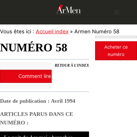
Skip
to
content
Vous êtes ici :
Accueil index
» Armen Numéro 58
NUMÉRO 58
Acheter ce
numéro
RETOUR À L'INDEX
Comment lire la revue ?
Date de publication : Avril 1994
ARTICLES PARUS DANS CE
NUMÉRO :