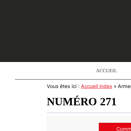
Skip
to
content
ACCUEIL
Vous êtes ici :
Accueil index
» Arme
NUMÉRO 271
Commen