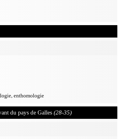
ologie, enthomologie
vant du pays de Galles
(28-35)