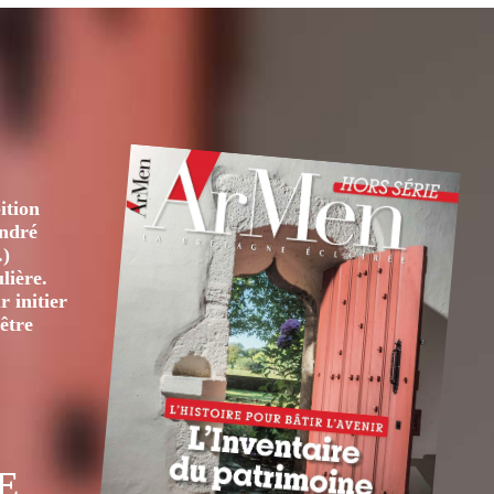
ition
André
.)
lière.
 initier
être
E