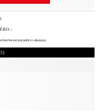
6
ÉRO :
recherche est encadré ci-dessous.
05)