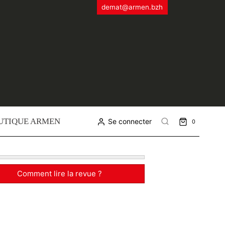
demat@armen.bzh
UTIQUE ARMEN
Se connecter
0
Comment lire la revue ?