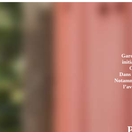
Gard
init
C
Dans 
Notamme
l’a