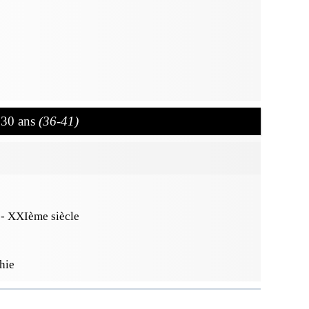
s 30 ans
(36-41)
- XXIème siècle
hie