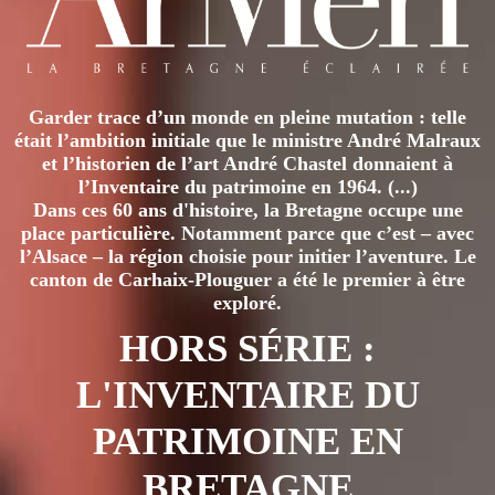
Garder trace d’un monde en pleine mutation : telle
était l’ambition initiale que le ministre André Malraux
et l’historien de l’art André Chastel donnaient à
l’Inventaire du patrimoine en 1964. (...)
Dans ces 60 ans d'histoire, la Bretagne occupe une
place particulière. Notamment parce que c’est – avec
l’Alsace – la région choisie pour initier l’aventure. Le
canton de Carhaix-Plouguer a été le premier à être
exploré.
HORS SÉRIE :
L'INVENTAIRE DU
PATRIMOINE EN
BRETAGNE