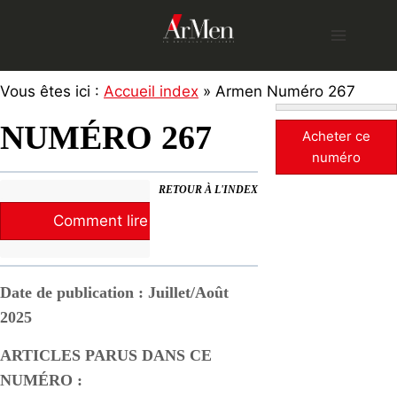
Skip
to
content
Vous êtes ici :
Accueil index
» Armen Numéro 267
NUMÉRO 267
Acheter ce
numéro
RETOUR À L'INDEX
Comment lire la revue ?
Date de publication : Juillet/Août
2025
ARTICLES PARUS DANS CE
NUMÉRO :