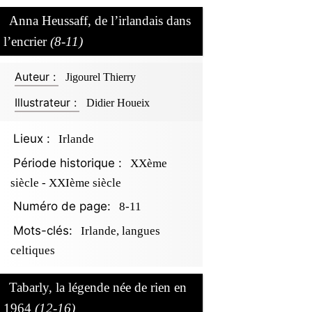
Anna Heussaff, de l’irlandais dans
l’encrier
(8-11)
Auteur :
Jigourel Thierry
Illustrateur :
Didier Houeix
Lieux :
Irlande
Période historique :
XXème
siècle - XXIème siècle
Numéro de page:
8-11
Mots-clés:
Irlande, langues
celtiques
Tabarly, la légende née de rien en
1964
(12-16)