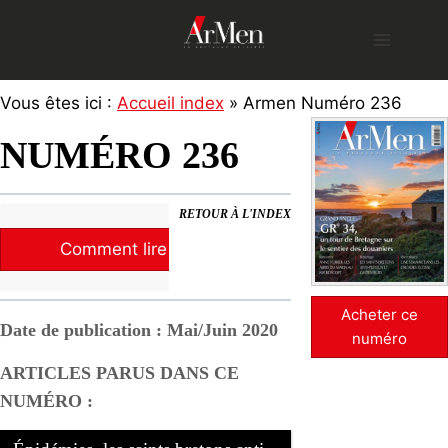
Skip
to
content
Vous êtes ici :
Accueil index
» Armen Numéro 236
NUMÉRO 236
RETOUR À L'INDEX
Comment lire la revue ?
Acheter ce
Date de publication : Mai/Juin 2020
numéro
ARTICLES PARUS DANS CE
NUMÉRO :