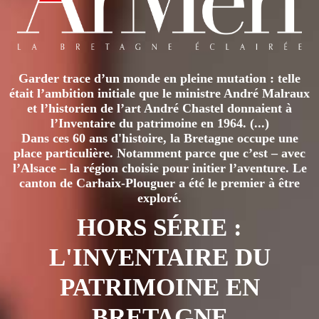
Garder trace d’un monde en pleine mutation : telle
était l’ambition initiale que le ministre André Malraux
et l’historien de l’art André Chastel donnaient à
l’Inventaire du patrimoine en 1964. (...)
Dans ces 60 ans d'histoire, la Bretagne occupe une
place particulière. Notamment parce que c’est – avec
l’Alsace – la région choisie pour initier l’aventure. Le
canton de Carhaix-Plouguer a été le premier à être
exploré.
HORS SÉRIE :
L'INVENTAIRE DU
PATRIMOINE EN
BRETAGNE