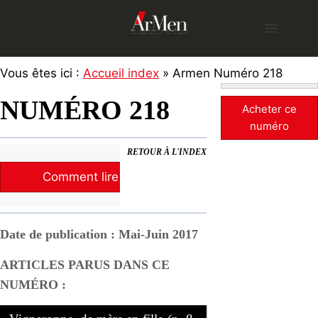
Skip
to
content
Vous êtes ici :
Accueil index
» Armen Numéro 218
NUMÉRO 218
Acheter ce
numéro
RETOUR À L'INDEX
Comment lire la revue ?
Date de publication : Mai-Juin 2017
ARTICLES PARUS DANS CE
NUMÉRO :