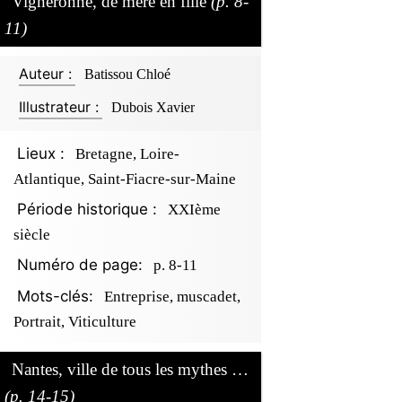
Vigneronne, de mère en fille
(p. 8-
11)
Auteur :
Batissou Chloé
Illustrateur :
Dubois Xavier
Lieux :
Bretagne, Loire-
Atlantique, Saint-Fiacre-sur-Maine
Période historique :
XXIème
siècle
Numéro de page:
p. 8-11
Mots-clés:
Entreprise, muscadet,
Portrait, Viticulture
Nantes, ville de tous les mythes …
(p. 14-15)