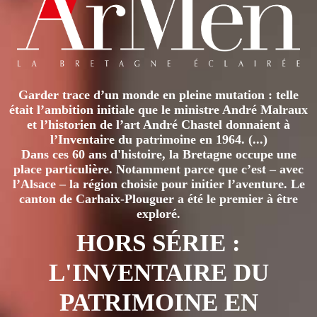
Garder trace d’un monde en pleine mutation : telle
était l’ambition initiale que le ministre André Malraux
et l’historien de l’art André Chastel donnaient à
l’Inventaire du patrimoine en 1964. (...)
Dans ces 60 ans d'histoire, la Bretagne occupe une
place particulière. Notamment parce que c’est – avec
l’Alsace – la région choisie pour initier l’aventure. Le
canton de Carhaix-Plouguer a été le premier à être
exploré.
HORS SÉRIE :
L'INVENTAIRE DU
PATRIMOINE EN