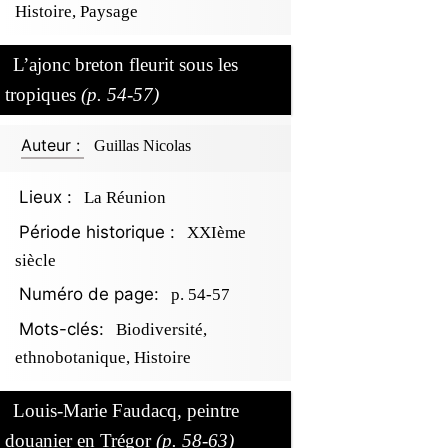
Histoire, Paysage
L’ajonc breton fleurit sous les
tropiques
(p. 54-57)
Auteur :
Guillas Nicolas
Lieux :
La Réunion
Période historique :
XXIème
siècle
Numéro de page:
p. 54-57
Mots-clés:
Biodiversité,
ethnobotanique, Histoire
Louis-Marie Faudacq, peintre
douanier en Trégor
(p. 58-63)