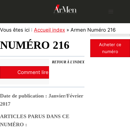
Skip
to
content
Vous êtes ici :
Accueil index
» Armen Numéro 216
NUMÉRO 216
Acheter ce
numéro
RETOUR À L'INDEX
Comment lire la revue ?
Date de publication : Janvier/Février
2017
ARTICLES PARUS DANS CE
NUMÉRO :