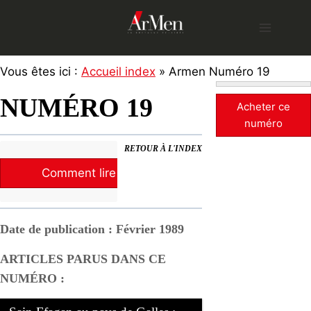
Skip
to
content
Vous êtes ici :
Accueil index
» Armen Numéro 19
NUMÉRO 19
Acheter ce
numéro
RETOUR À L'INDEX
Comment lire la revue ?
Date de publication : Février 1989
ARTICLES PARUS DANS CE
NUMÉRO :