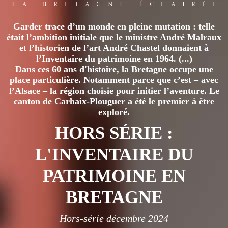
Garder trace d’un monde en pleine mutation : telle
était l’ambition initiale que le ministre André Malraux
et l’historien de l’art André Chastel donnaient à
l’Inventaire du patrimoine en 1964. (...)
Dans ces 60 ans d'histoire, la Bretagne occupe une
place particulière. Notamment parce que c’est – avec
l’Alsace – la région choisie pour initier l’aventure. Le
canton de Carhaix-Plouguer a été le premier à être
exploré.
HORS SÉRIE :
L'INVENTAIRE DU
PATRIMOINE EN
BRETAGNE
Hors-série décembre 2024