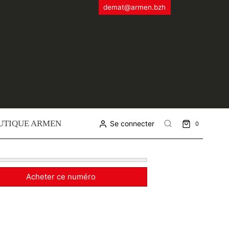
demat@armen.bzh
UTIQUE ARMEN
Se connecter
0
Acheter ce numéro