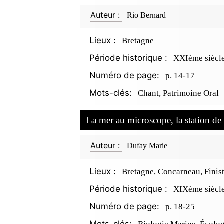
Auteur :
Rio Bernard
Lieux :
Bretagne
Période historique :
XXIème siècl
Numéro de page:
p. 14-17
Mots-clés:
Chant, Patrimoine Oral
La mer au microscope, la station d
Auteur :
Dufay Marie
Lieux :
Bretagne, Concarneau, Finis
Période historique :
XIXème siècl
Numéro de page:
p. 18-25