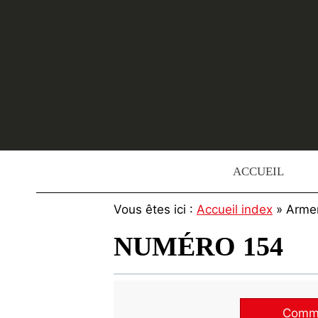
Skip
to
content
ACCUEIL
Vous êtes ici :
Accueil index
» Arme
NUMÉRO 154
Commen