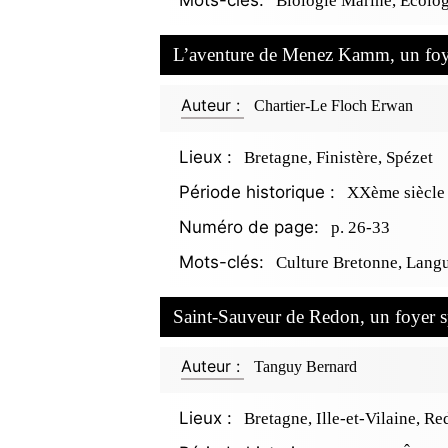
Mots-clés:
Biologie Marine, Écologi
L’aventure de Menez Kamm, un foye
Auteur :
Chartier-Le Floch Erwan
Lieux :
Bretagne, Finistère, Spézet
Période historique :
XXème siècle
Numéro de page:
p. 26-33
Mots-clés:
Culture Bretonne, Lang
Saint-Sauveur de Redon, un foyer 
Auteur :
Tanguy Bernard
Lieux :
Bretagne, Ille-et-Vilaine, R