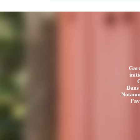
Gard
init
C
Dans 
Notamme
l’a