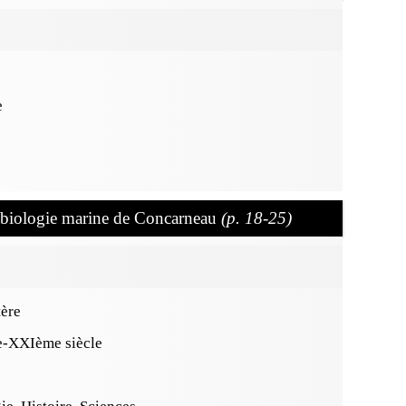
e
e biologie marine de Concarneau
(p. 18-25)
tère
e-XXIème siècle