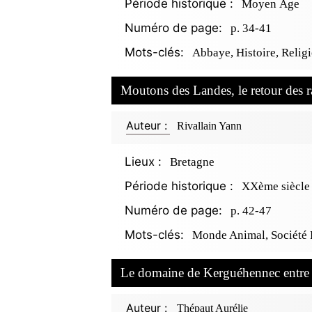
Période historique :
Moyen Âge
Numéro de page:
p. 34-41
Mots-clés:
Abbaye, Histoire, Relig
Moutons des Landes, le retour des 
Auteur :
Rivallain Yann
Lieux :
Bretagne
Période historique :
XXème siècle
Numéro de page:
p. 42-47
Mots-clés:
Monde Animal, Société 
Le domaine de Kerguéhennec entre n
Auteur :
Thépaut Aurélie