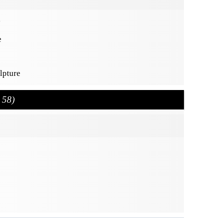
y
e
ulpture
. 58)
e