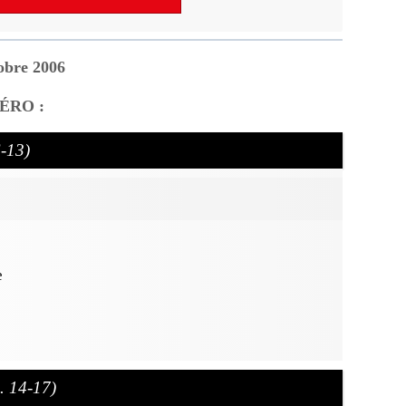
obre 2006
ÉRO :
6-13)
e
. 14-17)