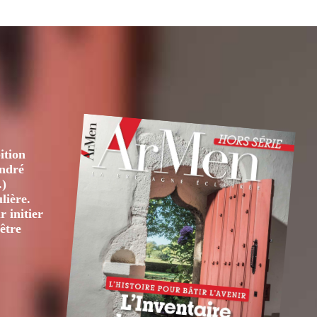
ition
André
.)
lière.
 initier
être