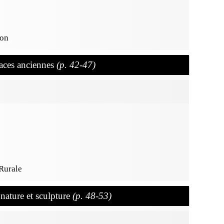
ion
races anciennes
(p. 42-47)
Rurale
ature et sculpture
(p. 48-53)