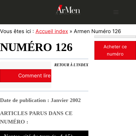
Skip
to
content
Vous êtes ici :
Accueil index
» Armen Numéro 126
NUMÉRO 126
Acheter ce
numéro
RETOUR À L'INDEX
Comment lire la revue ?
Date de publication : Janvier 2002
ARTICLES PARUS DANS CE
NUMÉRO :