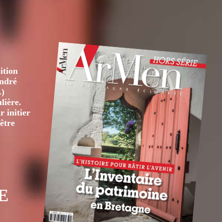
ition
André
.)
lière.
 initier
être
E