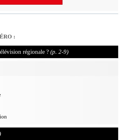
ÉRO :
télévision régionale ?
(p. 2-9)
e
ion
)