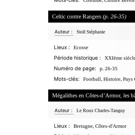
Mots-clés:
Costume, Culture Breton
Celtic contre Rangers
(p. 26-35)
Auteur :
Stoll Stéphanie
Lieux :
Ecosse
Période historique :
XXIème siècl
Numéro de page:
p. 26-35
Mots-clés:
Football, Histoire, Pays 
Mégalithes en Côtes-d’Armor, les b
Auteur :
Le Roux Charles-Tanguy
Lieux :
Bretagne, Côtes-d'Armor