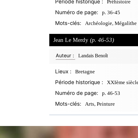
Période historique :
Préhistoire
Numéro de page:
p. 36-45
Mots-clés:
Archéologie, Mégalithe
Jean Le Merdy
(p. 46-53)
Auteur :
Landais Benoît
Lieux :
Bretagne
Période historique :
XXIème siècl
Numéro de page:
p. 46-53
Mots-clés:
Arts, Peinture