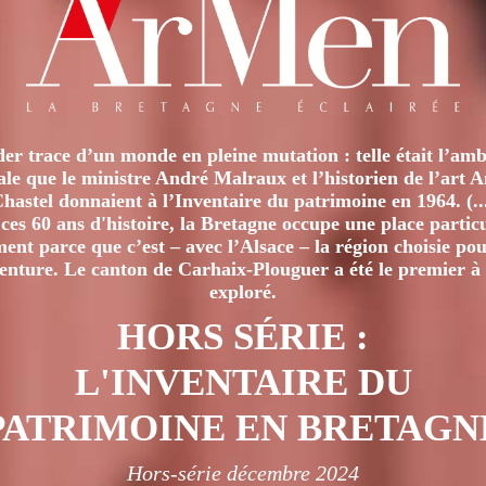
er trace d’un monde en pleine mutation : telle était l’amb
iale que le ministre André Malraux et l’historien de l’art 
hastel donnaient à l’Inventaire du patrimoine en 1964. (..
ces 60 ans d'histoire, la Bretagne occupe une place particu
nt parce que c’est – avec l’Alsace – la région choisie pour
venture. Le canton de Carhaix-Plouguer a été le premier à 
exploré.
HORS SÉRIE :
L'INVENTAIRE DU
PATRIMOINE EN BRETAGN
Hors-série décembre 2024