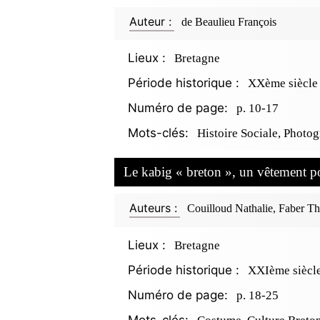
Auteur :
de Beaulieu François
Lieux :
Bretagne
Période historique :
XXème siècle
Numéro de page:
p. 10-17
Mots-clés:
Histoire Sociale, Photog
Le kabig « breton », un vêtement po
Auteurs :
Couilloud Nathalie, Faber Th
Lieux :
Bretagne
Période historique :
XXIème siècl
Numéro de page:
p. 18-25