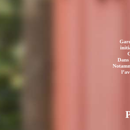
Gard
init
C
Dans 
Notamme
l’a