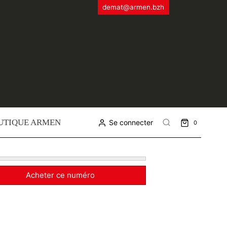
demat@armen.bzh
UTIQUE ARMEN
Se connecter
0
Acheter ce numéro