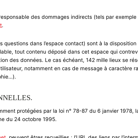
e responsable des dommages indirects (tels par exemple
t
.
 questions dans l’espace contact) sont à la disposition d
able, tout contenu déposé dans cet espace qui contrevien
ection des données. Le cas échéant, 142 mille lieux se ré
’utilisateur, notamment en cas de message à caractère ra
phie…).
NNELLES.
ent protégées par la loi n° 78-87 du 6 janvier 1978, la 
ne du 24 octobre 1995.
et
, peuvent êtres recueillies : l’URL des liens par l’inte