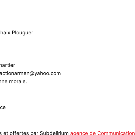
haix Plouguer
hartier
redactionarmen@yahoo.com
nne morale.
nce
s et offertes par Subdelirium
agence de Communication